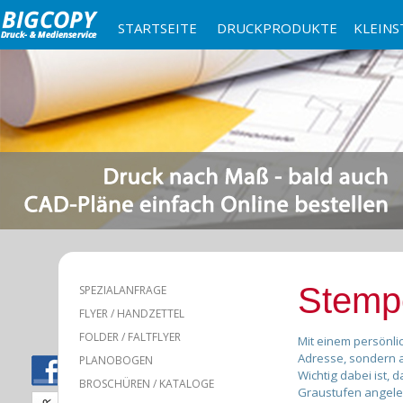
STARTSEITE
DRUCKPRODUKTE
KLEINS
Stemp
SPEZIALANFRAGE
FLYER / HANDZETTEL
FOLDER / FALTFLYER
Mit einem persönli
Adresse, sondern a
PLANOBOGEN
Wichtig dabei ist, 
BROSCHÜREN / KATALOGE
Graustufen angeleg