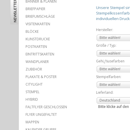
BANNER & PLANEN
Unsere Stempel sin
BRIEFPAPIER
Stempelkissenfarben
BRIEFUMSCHLÄGE
individuellen Druc
VISITENKARTEN
Hersteller:
BLÖCKE
Bitte wählen!
KUNSTDRUCKE
Größe / Typ:
POSTKARTEN
Bitte wählen!
EINTRITTSKARTEN
Gehï¿½usefarben
WANDPLANER
Bitte wählen!
ZUBEHÖR
PLAKATE & POSTER
Stempelfarben:
CITYLIGHT
Bitte wählen!
STEMPEL
Lieferland:
HYBRID
Deutschland
Bitte klicke auf de
FALTFLYER GESCHLOSSEN
FLYER UNGEFALTET
MAPPEN
KALENDER GRUPPE