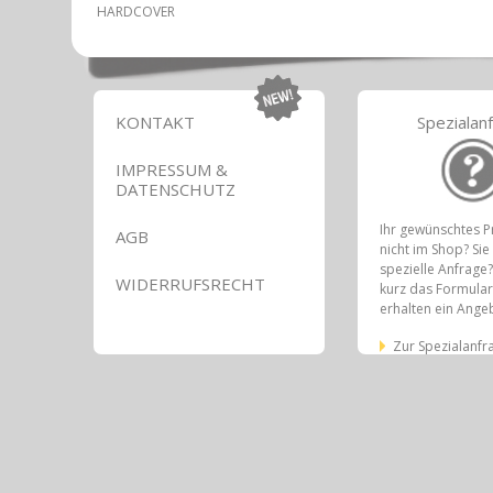
HARDCOVER
KONTAKT
Spezialan
IMPRESSUM &
DATENSCHUTZ
Ihr gewünschtes P
AGB
nicht im Shop? Si
spezielle Anfrage?
WIDERRUFSRECHT
kurz das Formular
erhalten ein Ange
Zur Spezialanfr