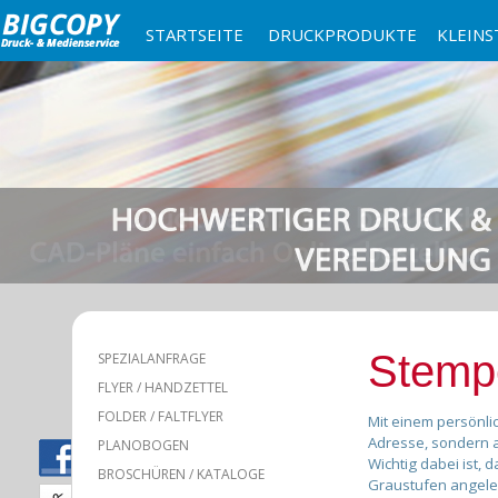
STARTSEITE
DRUCKPRODUKTE
KLEINS
Stemp
SPEZIALANFRAGE
FLYER / HANDZETTEL
FOLDER / FALTFLYER
Mit einem persönli
Adresse, sondern a
PLANOBOGEN
Wichtig dabei ist, 
BROSCHÜREN / KATALOGE
Graustufen angeleg