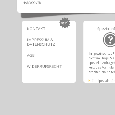
HARDCOVER
KONTAKT
Spezialan
IMPRESSUM &
DATENSCHUTZ
Ihr gewünschtes P
AGB
nicht im Shop? Si
spezielle Anfrage?
WIDERRUFSRECHT
kurz das Formular
erhalten ein Ange
Zur Spezialanfr