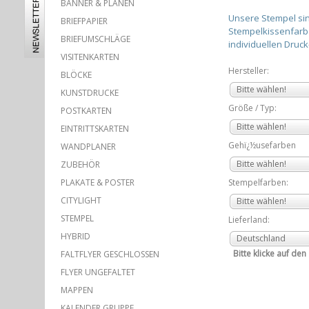
BANNER & PLANEN
Unsere Stempel sin
BRIEFPAPIER
Stempelkissenfarben
BRIEFUMSCHLÄGE
individuellen Druc
VISITENKARTEN
Hersteller:
BLÖCKE
Bitte wählen!
KUNSTDRUCKE
Größe / Typ:
POSTKARTEN
Bitte wählen!
EINTRITTSKARTEN
Gehï¿½usefarben
WANDPLANER
Bitte wählen!
ZUBEHÖR
PLAKATE & POSTER
Stempelfarben:
CITYLIGHT
Bitte wählen!
STEMPEL
Lieferland:
HYBRID
Deutschland
Bitte klicke auf de
FALTFLYER GESCHLOSSEN
FLYER UNGEFALTET
MAPPEN
KALENDER GRUPPE